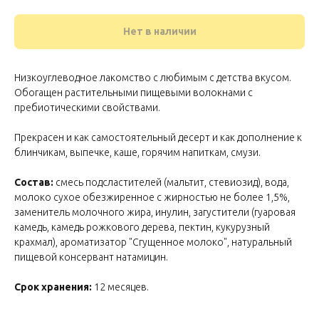
Нет в наличии
Низкоуглеводное лакомство с любимым с детства вкусом.
Обогащен растительными пищевыми волокнами с
пребиотическими свойствами.
Прекрасен и как самостоятельный десерт и как дополнение к
блинчикам, выпечке, каше, горячим напиткам, смузи.
Состав:
смесь подсластителей (мальтит, стевиозид), вода,
молоко сухое обезжиренное с жирностью не более 1,5%,
заменитель молочного жира, инулин, загустители (гуаровая
камедь, камедь рожкового дерева, пектин, кукурузный
крахмал), ароматизатор "Сгущенное молоко", натуральный
пищевой консервант натамицин.
Срок хранения:
12 месяцев.