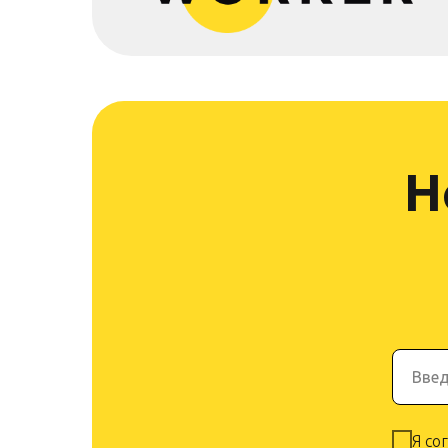
Н
Введ
Я со