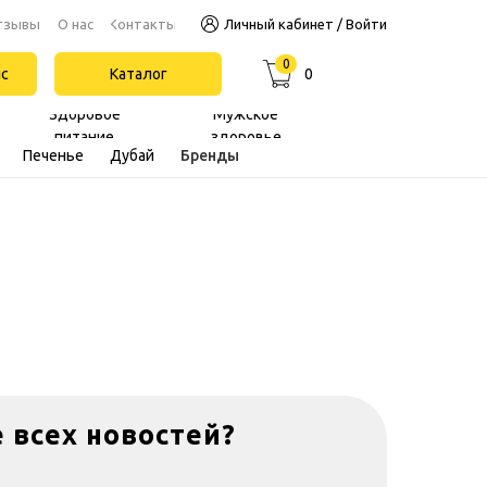
Контакты
тзывы
О нас
Личный кабинет / Войти
0
йс
Каталог
0
Здоровое
Мужское
питание
здоровье
Печенье
Дубай
Бренды
е всех новостей?