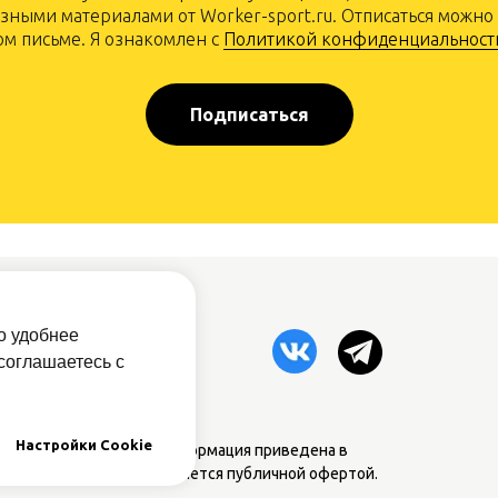
зными материалами от Worker-sport.ru. Отписаться можно
м письме. Я ознакомлен с
Политикой конфиденциальност
Подписаться
рам
о удобнее
овый прайс
соглашаетесь с
атная связь
Настройки Cookie
дставленная на сайте информация приведена в
ительных целях и не является публичной офертой.