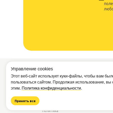
поле
любо
Управление cookies
Покупателям
Партнё
Доставка и
Этот веб-сайт использует куки-файлы, чтобы вам был
Опт
оплата
пользоваться сайтом. Продолжая использование, вы 
О компании
этим.
Политика конфиденциальности
.
Обр
Контакты
Как сделать
Принять все
заказ
Вся пре
Статьи
ознаком
Политика