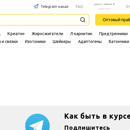
Доставка и
Telegram-канал
FAQ
О
оплата
Оптовый пра
Креатин
Жиросжигатели
Л-карнитин
Предтренники
A
 и связки
Изотоники
Шейкеры
Адаптогены
Батончики
Как быть в курс
Подпишитесь