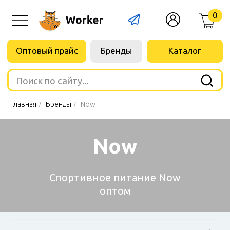
0
Оптовый прайс
Бренды
Каталог
Поиск по сайту...
Главная
/
Бренды
/
Now
Now
Cпортивное питание Now
оптом