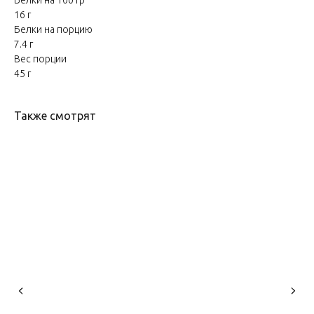
Белки на 100 гр
16 г
Белки на порцию
7.4 г
Вес порции
45 г
Также смотрят