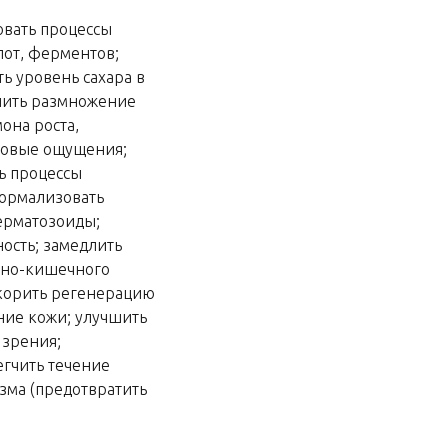
овать процессы
от, ферментов;
ь уровень сахара в
лить размножение
она роста,
усовые ощущения;
ь процессы
нормализовать
ерматозоиды;
ость; замедлить
очно-кишечного
ускорить регенерацию
ние кожи; улучшить
 зрения;
егчить течение
зма (предотвратить