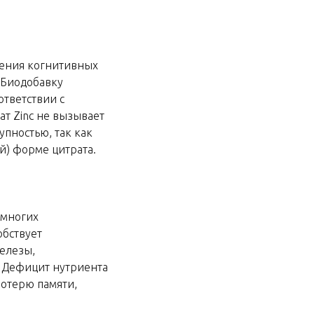
ения когнитивных
 Биодобавку
тветствии с
т Zinc не вызывает
упностью, так как
й) форме цитрата.
 многих
обствует
елезы,
 Дефицит нутриента
потерю памяти,