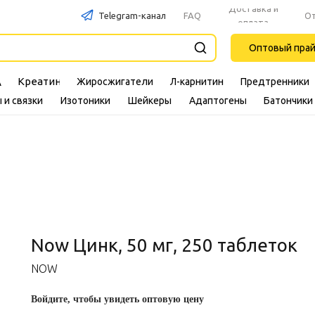
Доставка и
Telegram-канал
FAQ
О
оплата
Оптовый пра
Креатин
Жиросжигатели
Л-карнитин
Предтренники
A
 и связки
Изотоники
Шейкеры
Адаптогены
Батончики
Now Цинк, 50 мг, 250 таблеток
NOW
Войдите, чтобы увидеть оптовую цену