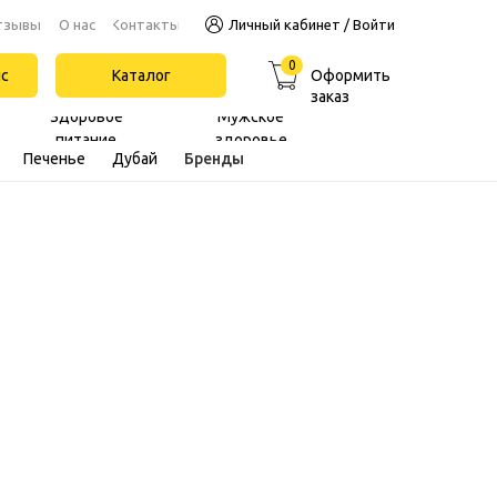
Контакты
тзывы
О нас
Личный кабинет / Войти
0
йс
Каталог
Оформить
заказ
Здоровое
Мужское
питание
здоровье
Печенье
Дубай
Бренды