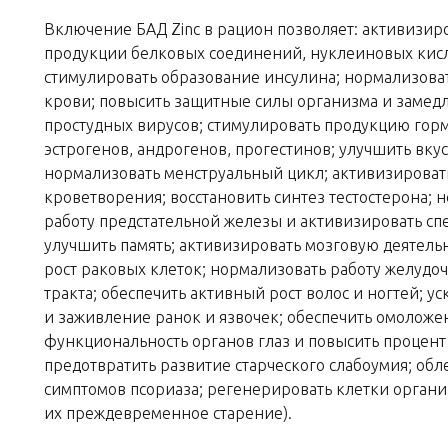
Включение БАД Zinc в рацион позволяет: активизир
продукции белковых соединений, нуклеиновых кисл
стимулировать образование инсулина; нормализоват
крови; повысить защитные силы организма и замед
простудных вирусов; стимулировать продукцию горм
эстрогенов, андрогенов, прогестинов; улучшить вк
нормализовать менструальный цикл; активизироват
кроветворения; восстановить синтез тестостерона; 
работу предстательной железы и активизировать сп
улучшить память; активизировать мозговую деятельн
рост раковых клеток; нормализовать работу желуд
тракта; обеспечить активный рост волос и ногтей; 
и заживление ранок и язвочек; обеспечить омоложе
функциональность органов глаз и повысить процент
предотвратить развитие старческого слабоумия; обл
симптомов псориаза; регенерировать клетки органи
их преждевременное старение).