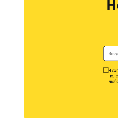
Н
Введ
Я со
поле
любо