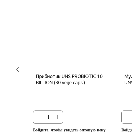
tension
Прибиотик UNS PROBIOTIC 10
Му
, 100
BILLION (30 vege caps.)
UNS
рас
овую цену
Войдите, чтобы увидеть оптовую цену
Войди