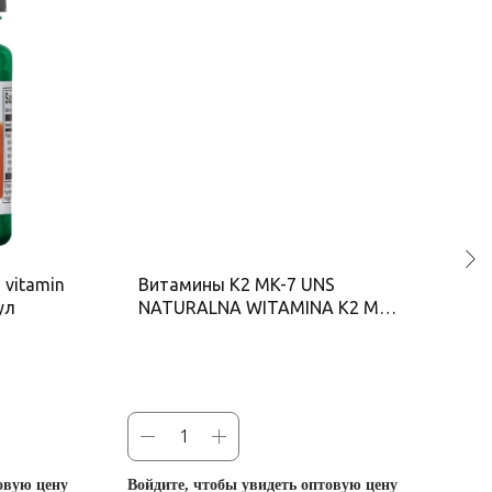
 vitamin
Витамины К2 MK-7 UNS
Ке
ул
NATURALNA WITAMINA K2 MK-
25
7, 60 капс
овую цену
Войдите, чтобы увидеть оптовую цену
Войд