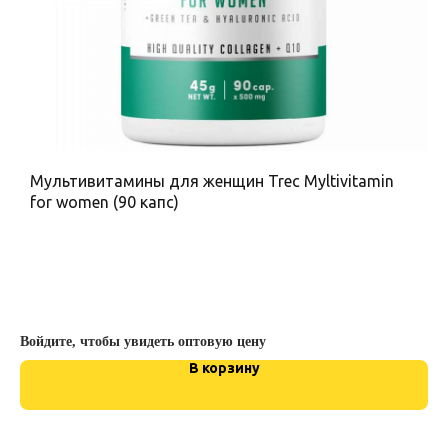
Мультивитамины для женщин Trec Myltivitamin
G
for women (90 капс)
и
Войдите, чтобы увидеть оптовую цену
В корзину