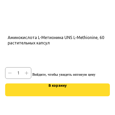
Аминокислота L-Метионина UNS L-Methionine, 60
U
растительных капсул
в
Войдите, чтобы увидеть оптовую цену
Во
В корзину