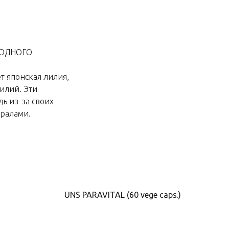
РОДНОГО
ет японская лилия,
илий. Эти
ь из-за своих
ералами.
UNS PARAVITAL (60 vege caps.)