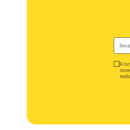
Введ
Я со
поле
любо