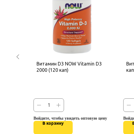
ый
Витамин D3 NOW Vitamin D3
Вит
tisport
2000 (120 кап)
кап
овую цену
Войдите, чтобы увидеть оптовую цену
Войди
В корзину