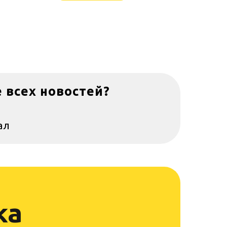
е всех новостей?
ал
ка