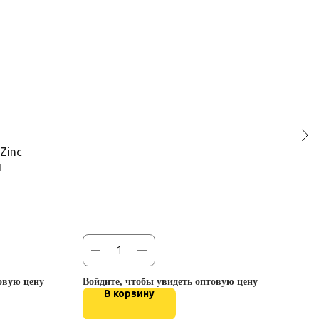
Zinc
Гл
п
МС
Gl
MS
овую цену
Войдите, чтобы увидеть оптовую цену
Войд
В корзину