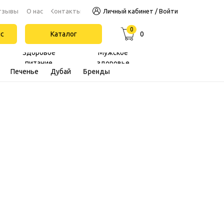
Контакты
тзывы
О нас
Личный кабинет / Войти
0
йс
Каталог
0
Здоровое
Мужское
питание
здоровье
Печенье
Дубай
Бренды