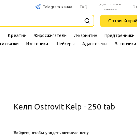
Доставка и
Telegram-канал
FAQ
О
оплата
Оптовый пра
Креатин
Жиросжигатели
Л-карнитин
Предтренники
A
 и связки
Изотоники
Шейкеры
Адаптогены
Батончики
Келп Ostrovit Kelp - 250 tab
Войдите, чтобы увидеть оптовую цену