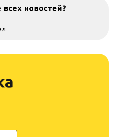
е всех новостей?
ал
ка