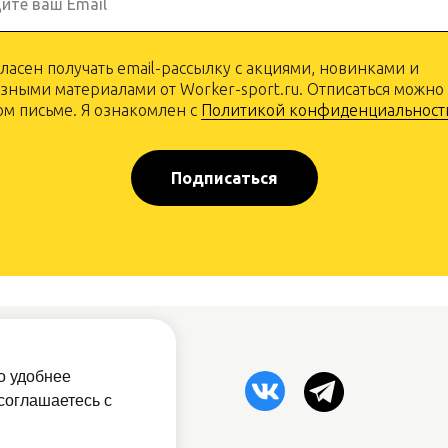
ите ваш Email
гласен получать email-рассылку с акциями, новинками и
зными материалами от Worker-sport.ru. Отписаться можно
м письме. Я ознакомлен с
Политикой конфиденциальност
Подписаться
рам
о удобнее
овый прайс
соглашаетесь с
атная связь