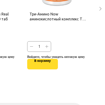
 Real
Три-Амино Now
Пр
 таб
аминокислотный комплекс Tri-
BIL
Amino, 120 капсул
овую цену
Войдите, чтобы увидеть оптовую цену
Войд
В корзину