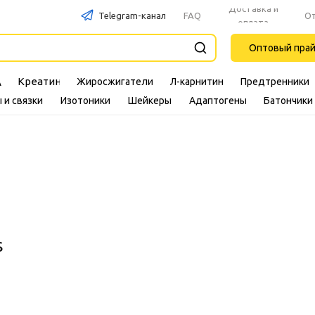
Доставка и
Telegram-канал
FAQ
О
оплата
Оптовый пра
Креатин
Жиросжигатели
Л-карнитин
Предтренники
A
 и связки
Изотоники
Шейкеры
Адаптогены
Батончики
s