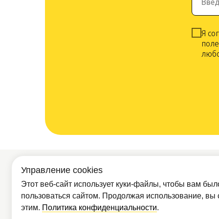
Введ
Я со
поле
любо
Управление cookies
Покупателям
Партнё
Доставка и
Этот веб-сайт использует куки-файлы, чтобы вам был
Опт
оплата
пользоваться сайтом. Продолжая использование, вы 
О компании
этим.
Политика конфиденциальности
.
Обр
Контакты