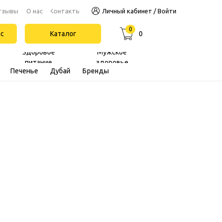
Контакты
тзывы
О нас
Личный кабинет / Войти
0
йс
Каталог
0
Здоровое
Мужское
питание
здоровье
Печенье
Дубай
Бренды