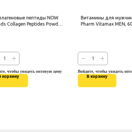
ллагеновые пептиды NOW
Витамины для мужчин
ds Collagen Peptides Powder,
Pharm Vitamax MEN, 60
z (227 г)
те, чтобы увидеть оптовую цену
Войдите, чтобы увидеть опт
В корзину
В корзину