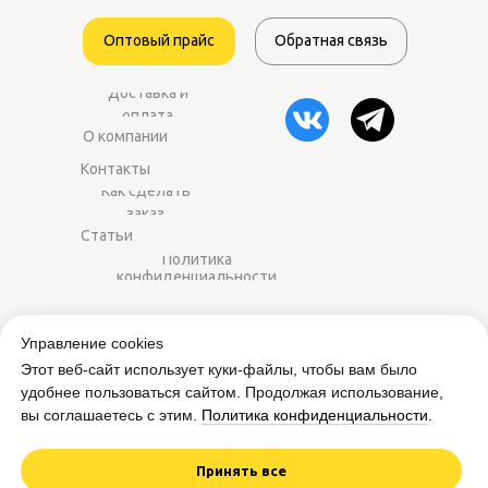
Оптовый прайс
Обратная связь
Доставка и
оплата
О компании
Контакты
Как сделать
заказ
Статьи
Политика
конфиденциальности
2014–2025 ©
Worker-sport.ru
— спортивное
Управление cookies
питание оптом для магазинов и фитнес-
Этот веб-сайт использует куки-файлы, чтобы вам было
центров.
удобнее пользоваться сайтом. Продолжая использование,
вы соглашаетесь с этим.
Политика конфиденциальности
.
Вся представленная на сайте информация
приведена в ознакомительных целях и не
является публичной офертой.
Принять все