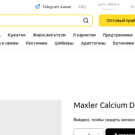
Доставка и
Telegram-канал
FAQ
О
оплата
Оптовый пра
Креатин
Жиросжигатели
Л-карнитин
Предтренники
A
 и связки
Изотоники
Шейкеры
Адаптогены
Батончики
Maxler Calcium 
Войдите, чтобы увидеть оптову