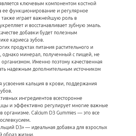
 является ключевым компонентом костной
за ее функционирование и регулярное
 также играет важнейшую роль в
укрепляет и восстанавливает зубную эмаль.
качестве добавки будет полезным
ике кариеса зубов.
огих продуктах питания растительного и
 однако минерал, полученный с пищей, не
я организмом. Именно поэтому качественная
тать надежным дополнительным источником
 усвоения кальция в крови, поддержания
убов.
ктивных ингредиентов всесторонне
шцы и эффективно регулирует многие важные
в организме. Calcium D3 Gummies — это все
ослевкусием.
льций D3» — идеальная добавка для взрослых
й образ жизни.