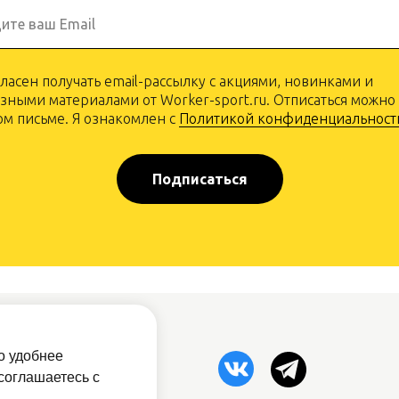
ите ваш Email
гласен получать email-рассылку с акциями, новинками и
зными материалами от Worker-sport.ru. Отписаться можно
м письме. Я ознакомлен с
Политикой конфиденциальност
Подписаться
рам
о удобнее
овый прайс
соглашаетесь с