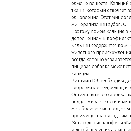
обмене веществ. Кальций
ткани, который отвечает 
обновление. Этот минерал
минерализации зубов. Он 
Поэтому прием кальция в 
дополнением к профилакт
Кальций содержится во мн
животного происхождения,
всегда хорошо усваиваетс
пищевая добавка может с
кальция.
Витамин D3 необходим для
здоровья костей, мышц и з
Оптимальная дозировка а
поддерживает кости и мы
метаболические процессы 
преимущества с ягодным п
Жевательные конфеты «Ка
и детей, ведущих активны