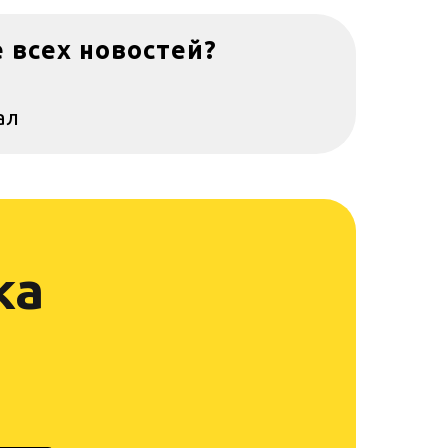
е всех новостей?
ал
ка