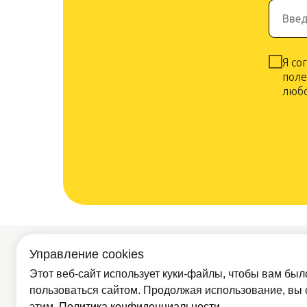
Введ
Я со
поле
любо
Управление cookies
Покупателям
Партнё
Доставка и
Этот веб-сайт использует куки-файлы, чтобы вам был
Опт
оплата
пользоваться сайтом. Продолжая использование, вы 
О компании
этим.
Политика конфиденциальности
.