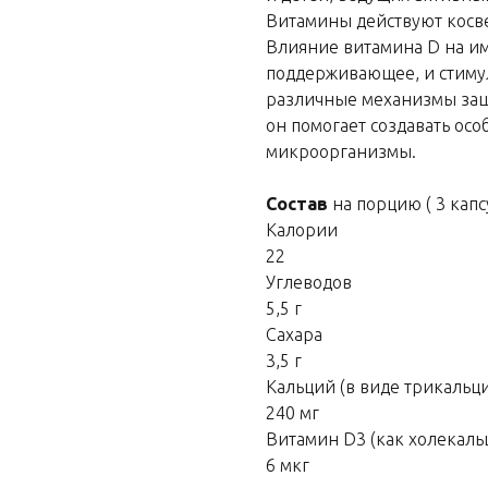
Витамины действуют косве
Влияние витамина D на и
поддерживающее, и стиму
различные механизмы защи
он помогает создавать ос
микроорганизмы.
Состав
на порцию ( 3 капс
Калории
22
Углеводов
5,5 г
Сахара
3,5 г
Кальций (в виде трикальц
240 мг
Витамин D3 (как холекал
6 мкг