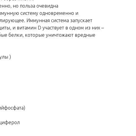
нно, но польза очевидна
ммунную систему одновременно и
лирующее. Иммунная система запускает
ты, и витамин D участвует в одном из них –
обые белки, которые уничтожают вредные
улы )
ийфосфата)
ьциферол