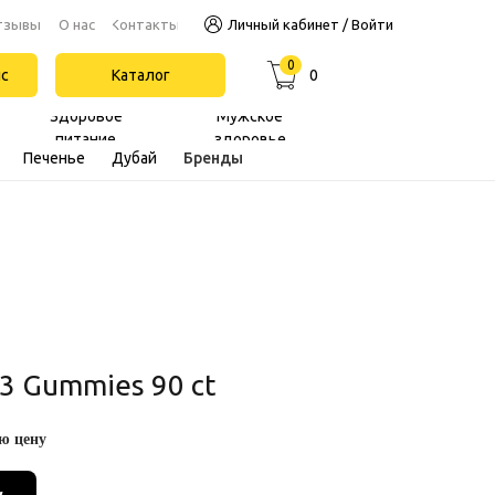
Контакты
тзывы
О нас
Личный кабинет / Войти
0
йс
Каталог
0
Здоровое
Мужское
питание
здоровье
Печенье
Дубай
Бренды
D3 Gummies 90 ct
ю цену