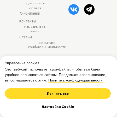
Доставка и
оплата
О компании
Контакты
Как сделать
заказ
Статьи
Политика
конфиденциальности
2014–2025 ©
Worker-sport.ru
— спортивное
Управление cookies
питание оптом для магазинов и фитнес-
Этот веб-сайт использует куки-файлы, чтобы вам было
центров.
удобнее пользоваться сайтом. Продолжая использование,
вы соглашаетесь с этим.
Политика конфиденциальности
.
Вся представленная на сайте информация
приведена в ознакомительных целях и не
является публичной офертой.
Принять все
Дизайн и разработка сайта
Настройки Cookie
Worker from Mars