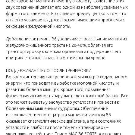
себе карбонат магния и лимонную кислоту. Сочетание этих
двух соединений делает его одной из наиболее усваиваемых
форм этого элемента! Его главное преимущество в том, что
он легко усваивается даже людьми, имеющими проблемы с
секрецией желудочной кислоты.
Добавление витамина В6 увеличивает всасывание магния из
желудочно-кишечного тракта на 20-40%, облегчая его
транспортировку к клеткам организма и поддерживая его
внутриклеточные запасы на оптимальном уровне.
ПОДДЕРЖИВАЕТ ТЕЛО ПОСЛЕ ТРЕНИРОВКИ
Во время интенсивных тренировок мышцы расходуют много
энергии, что приводит к выработке молочной кислоты и
развитию болей в мышцах. Кроме того, повышенная
физическая активность нарушает электролитный баланс. Все
это может вызвать у вас чувство усталости и привести к
болезненным мышечным судорогам. Обеспечение
высококачественного цитрата магния витамином В6
оказывает спазмолитическое действие, а при состояниях
усталости и слабости после тяжелых тренировок –
укрепляющее действие. Прием MAG B6 FORTE восполняет