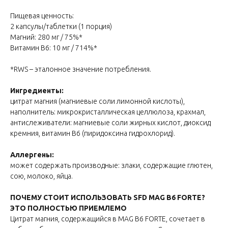
Пищевая ценность:
2 капсулы/таблетки (1 порция)
Магний: 280 мг / 75%*
Витамин В6: 10 мг / 714%*
*RWS – эталонное значение потребления.
Ингредиенты:
цитрат магния (магниевые соли лимонной кислоты),
наполнитель: микрокристаллическая целлюлоза, крахмал,
антислеживатели: магниевые соли жирных кислот, диоксид
кремния, витамин В6 (пиридоксина гидрохлорид).
Аллергены:
может содержать производные: злаки, содержащие глютен,
сою, молоко, яйца.
ПОЧЕМУ СТОИТ ИСПОЛЬЗОВАТЬ SFD MAG B6 FORTE?
ЭТО ПОЛНОСТЬЮ ПРИЕМЛЕМО
Цитрат магния, содержащийся в MAG B6 FORTE, сочетает в