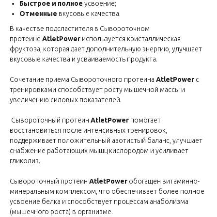
Быстрое и полное
усвоение;
Отменные
вкусовые качества.
В качестве подсластителя в Сывороточном
протеине
AtletPower
используется кристаллическая
фруктоза, которая дает дополнительную энергию, улучшает
вкусовые качества и усваиваемость продукта.
Сочетание приема Сывороточного протеина
AtletPower
с
тренировками способствует росту мышечной массы и
увеличению силовых показателей.
Сывороточный протеин
AtletPower
помогает
восстановиться после интенсивных тренировок,
поддерживает положительный азотистый баланс, улучшает
снабжение работающих мышц кислородом и усиливает
гликолиз.
Сывороточный протеин
AtletPower
обогащен витаминно-
минеральным комплексом, что обеспечивает более полное
усвоение белка и способствует процессам анаболизма
(мышечного роста) в организме.