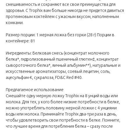
смешиваемость и сохраняют все свои преимущества для
здоровья. С Trophix вам больше никогда не придется давиться
протеиновым коктейлем с ужасным вкусом, наполненным
комками.
Размер порции: 1 мерная ложка без горки (28 г) Порции в
контейнере: 81
Ингредиенты: Белковая смесь (концентрат молочного
белка*, гидролизованный пшеничный глютен‡, концентрат
сывороточного белка*, яичный альбумин**), натуральные и
искусственные ароматизаторы, соевый лецитин, соль,
ацесульфам-К, сукралоза, FD&C Red #40.
Предлагаемое использование
Смешайте одну мерную ложку Trophix на 8 унций воды или
молока. Для тех, у кого более низкие потребности в белке,
можно употреблять половину мерной ложки с 4 унциями
воды или молока. Принимайте Trophix два-три раза в день,
чтобы удовлетворить свои потребности в белке. Помните,
что лучшее время для потребления белка – сразу после