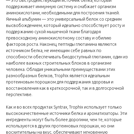
— это быстродействующий источник белка, который
поддерживает иммунную систему и снабжает организм
аминокислотами, необходимыми для построения тканей.
Яичный альбумин — это универсальный белок со средним
высвобождением, который идеально способствует росту и
поддержанию сухой мышечной ткани благодаря
превосходному аминокислотному составу и обилию
факторов роста. Наконец, пептиды глютамина являются
источником белка, не имеющим себе равных по
способности обеспечивать биодоступный глютамин, один из
наиболее важных строительных блоков в организме
человека. Обладая уникальными преимуществами этих
разнообразных белков, Trophix является идеальным
протеиновым порошком для поддержания здоровья и
восстановления как в краткосрочной, так и в долгосрочной
перспективе.
Как и во всех продуктах Syntrax, Trophix использует только
высококачественные источники белка и ароматизаторы. Эти
ингредиенты могут быть более дорогими, чем те, которые
используются в других протеиновых порошках, но они
восхитительны на вкус, обеспечивают мгновенную