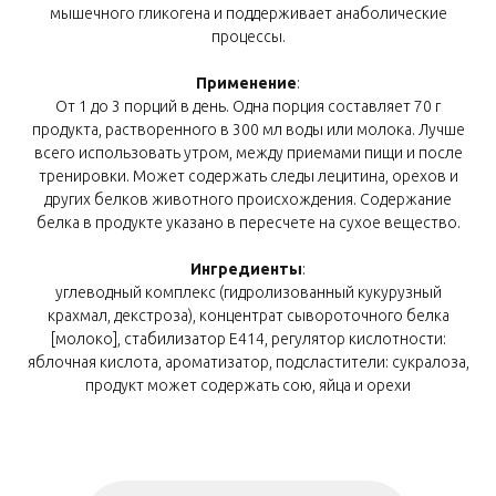
мышечного гликогена и поддерживает анаболические
процессы.
Применение
:
От 1 до 3 порций в день. Одна порция составляет 70 г
продукта, растворенного в 300 мл воды или молока. Лучше
всего использовать утром, между приемами пищи и после
тренировки. Может содержать следы лецитина, орехов и
других белков животного происхождения. Содержание
белка в продукте указано в пересчете на сухое вещество.
Ингредиенты
:
углеводный комплекс (гидролизованный кукурузный
крахмал, декстроза), концентрат сывороточного белка
[молоко], стабилизатор Е414, регулятор кислотности:
яблочная кислота, ароматизатор, подсластители: сукралоза,
продукт может содержать сою, яйца и орехи