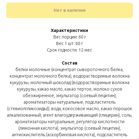
Нет в наличии
Характеристики
Вес порции: 60 г
Вес 1 шт: 60 г
Срок годности: 12 мес
Состав
белки молочные (концентрат сывороточного белка,
концентрат молочного белка), водорастворимые волокна
кукурузы, молочный шоколад (водорастворимые волокна
кукурузы, какао масло, какао тертое, молоко сухое
обезжиренное, эмульгатор (соевый лецитин),
ароматизаторы натуральные, подсластитель
(стевиолгликозиды)), вода, кокосовое масло, какао порошок
алкализованный, агент влагоудерживающий (глицерин), соль,
ароматизаторы натуральные, регулятор кислотности
(лимонная кислота), эмульгатор (соевый лецитин),
антиокислитель (аскорбиновая кислота), подсластитель