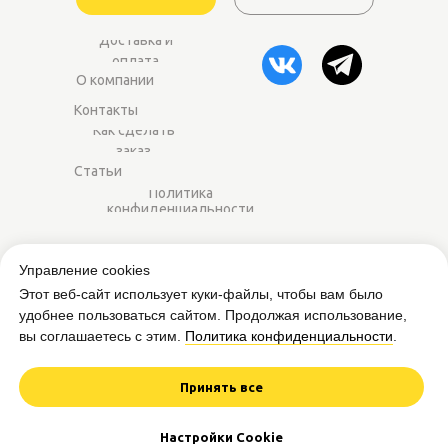
Доставка и
оплата
О компании
Контакты
Как сделать
заказ
Статьи
Политика
конфиденциальности
2014–2025 ©
Worker-sport.ru
— спортивное
Управление cookies
питание оптом для магазинов и фитнес-
Этот веб-сайт использует куки-файлы, чтобы вам было
центров.
удобнее пользоваться сайтом. Продолжая использование,
вы соглашаетесь с этим.
Политика конфиденциальности
.
Вся представленная на сайте информация
приведена в ознакомительных целях и не
является публичной офертой.
Принять все
Дизайн и разработка сайта
Настройки Cookie
Worker from Mars