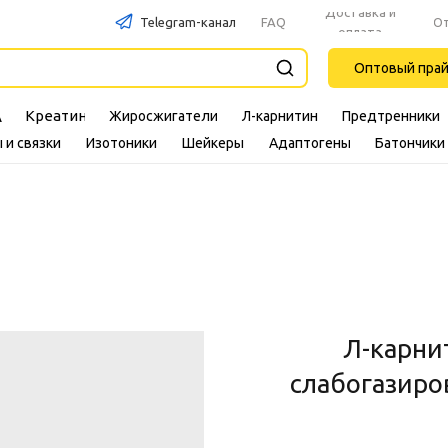
Доставка и
Telegram-канал
FAQ
О
оплата
Оптовый пра
Креатин
Жиросжигатели
Л-карнитин
Предтренники
A
 и связки
Изотоники
Шейкеры
Адаптогены
Батончики
Л-карни
слабогазиро