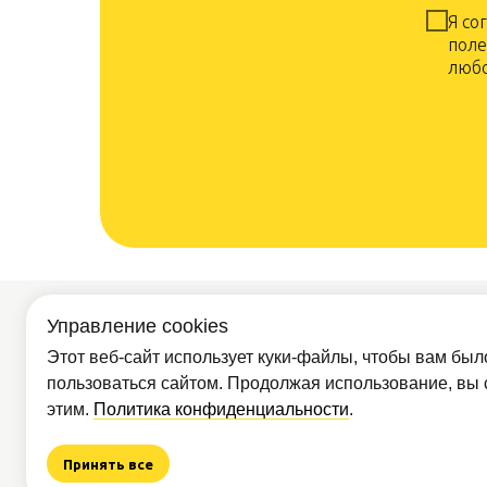
Я со
поле
любо
Управление cookies
Покупателям
Партнё
Доставка и
Этот веб-сайт использует куки-файлы, чтобы вам был
Опт
оплата
пользоваться сайтом. Продолжая использование, вы 
О компании
этим.
Политика конфиденциальности
.
Обр
Контакты
Как сделать
Принять все
заказ
Вся пре