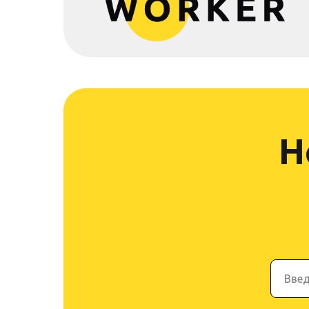
Н
Введ