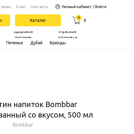
Контакты
тзывы
О нас
Личный кабинет / Войти
0
йс
Каталог
0
Здоровое
Мужское
питание
здоровье
Печенье
Дубай
Бренды
тин напиток Bombbar
ванный со вкусом, 500 мл
Bombbar