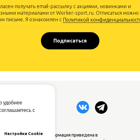
гласен получать email-рассылку с акциями, новинками и
зными материалами от Worker-sport.ru. Отписаться можно
м письме. Я ознакомлен с
Политикой конфиденциальност
Подписаться
рам
о удобнее
овый прайс
соглашаетесь с
атная связь
Настройки Cookie
дставленная на сайте информация приведена в