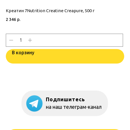
Креатин 7Nutrition Creatine Creapure, 500 г
L-
2 346
р.
85
В корзину
Подпишитесь
на наш телеграм-канал