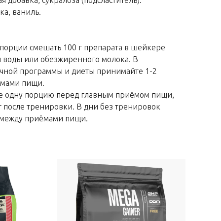
ая добавка, сукралоза (подсластитель).
ка, ваниль.
порции смешать 100 г препарата в шейкере
л воды или обезжиренного молока. В
очной программы и диеты принимайте 1-2
ёмами пищи.
е одну порцию перед главным приёмом пищи,
т после тренировки. В дни без тренировок
 между приёмами пищи.