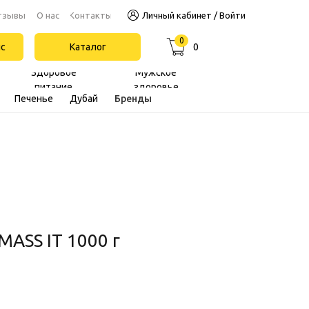
Контакты
тзывы
О нас
Личный кабинет / Войти
0
йс
Каталог
0
Здоровое
Мужское
питание
здоровье
Печенье
Дубай
Бренды
MASS IT 1000 г