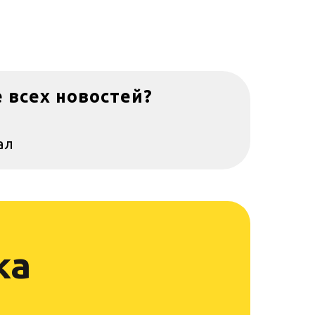
е всех новостей?
ал
ка