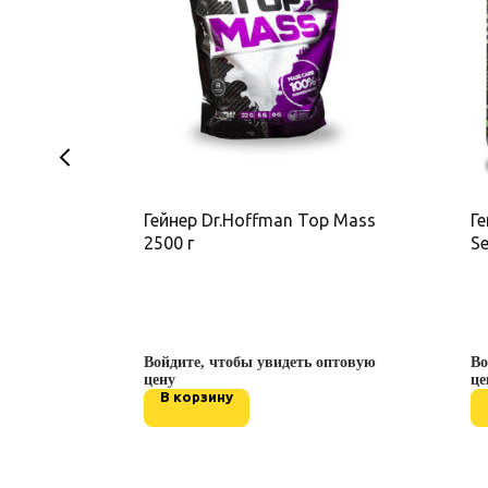
p Mass,
Гейнер Dr.Hoffman Top Mass
Ге
2500 г
Se
оптовую
Войдите, чтобы увидеть оптовую
Во
цену
це
В корзину