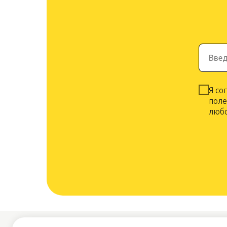
Введ
Я со
поле
любо