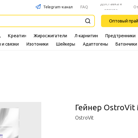
Доставка и
Telegram-канал
FAQ
О
оплата
Оптовый пра
Креатин
Жиросжигатели
Л-карнитин
Предтренники
A
 и связки
Изотоники
Шейкеры
Адаптогены
Батончики
Гейнер OstroVit 
OstroVit