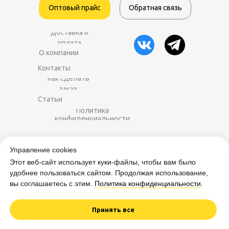
Оптовый прайс
Обратная связь
Доставка и
оплата
О компании
Контакты
Как сделать
заказ
Статьи
Политика
конфиденциальности
2014–2025 ©
Worker-sport.ru
— спортивное
Управление cookies
питание оптом для магазинов и фитнес-
Этот веб-сайт использует куки-файлы, чтобы вам было
центров.
удобнее пользоваться сайтом. Продолжая использование,
вы соглашаетесь с этим.
Политика конфиденциальности
.
Вся представленная на сайте информация
приведена в ознакомительных целях и не
является публичной офертой.
Принять все