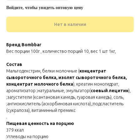
Войдите, чтобы увидеть оптовую цену
Нет в наличии
Бренд Bombbar
Вес порции 100г , количество порций 10, вес 1 шт 1кг,
Состав
Мальтодекстрин, белки молочные (
концентрат
сывороточного белка, изолят сывороточного белка,
концентрат молочного белка
), креатин моногидрат,
ароматизатор ;натуральные, эмульгатор(
соевый лецитин
),
;загустители (ксантановая камедь, гуаровая камедь), соль,
;антиокислитель (аскорбиновая кислота),;подсластитель
(сукралоза), витаминный премикс
.
Пищевая ценность на порцию
379 ккал
Углеводы на порцию