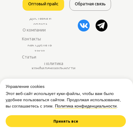
Оптовый прайс
Обратная связь
Доставка и
оплата
О компании
Контакты
Как сделать
заказ
Статьи
Политика
конфиденциальности
2014–2025 ©
Worker-sport.ru
— спортивное
Управление cookies
питание оптом для магазинов и фитнес-
Этот веб-сайт использует куки-файлы, чтобы вам было
центров.
удобнее пользоваться сайтом. Продолжая использование,
вы соглашаетесь с этим.
Политика конфиденциальности
.
Вся представленная на сайте информация
приведена в ознакомительных целях и не
является публичной офертой.
Принять все
Дизайн и разработка сайта