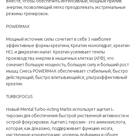
вместе, чтобы обеспечить интенсивный, мощный прилив
энергии, позволяющий легко преодолевать экстремальные
режимы тренировок.
POWERMAX
Мощный источник силы сочетает в себе 3 наиболее
эффективные формы креатина; Креатин моногидрат, креатин
HCL и дикреатин малат. Креатин усиливает темпы
производства энергии в мышечных клетках (АТФ), что
означает большую мощность, большую силу и больший рост
мышц. Смесь POWERMAX обеспечивает стабильный, быстро
действующий, быстро впитывающийся, ультраэффективный
креатин.
TURBOFOCUS
Новый Mental Turbo-Acting Martix использует ацетил L-
тирозин для обеспечения быстрой умственной активности и
острой фокусировки. Ацетил L-тирозин - это аминокислота,
которая, как доказано, поддерживает функцию мозга,
умственную концентрацию, уровень дофамина и общее