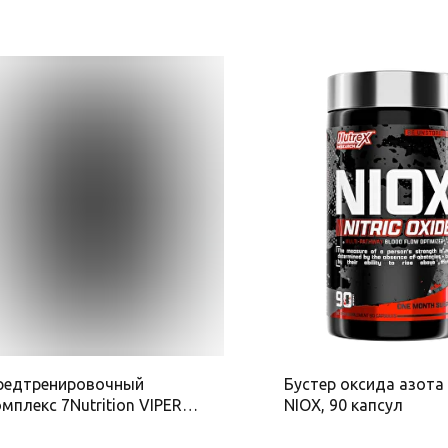
редтренировочный
Бустер оксида азота 
мплекс 7Nutrition VIPER
NIOX, 90 капсул
e-workout 360 г