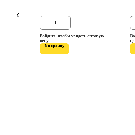
ade
Войдите, чтобы увидеть оптовую
Во
цену
це
В корзину
оптовую