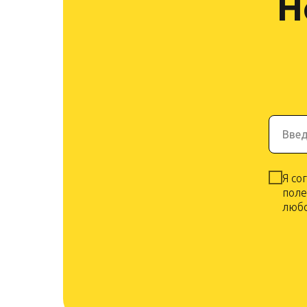
Н
Введ
Я со
поле
любо