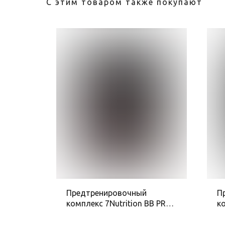
С этим товаром также покупают
й
Предтренировочный
П
de 2.45
комплекс 7Nutrition BB PRO
ко
EXTREME, 324 г, Фруктовый
pr
пунш