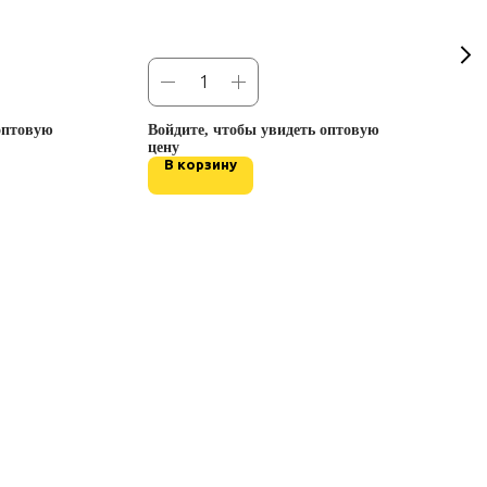
оптовую
Войдите, чтобы увидеть оптовую
В
цену
ц
В корзину