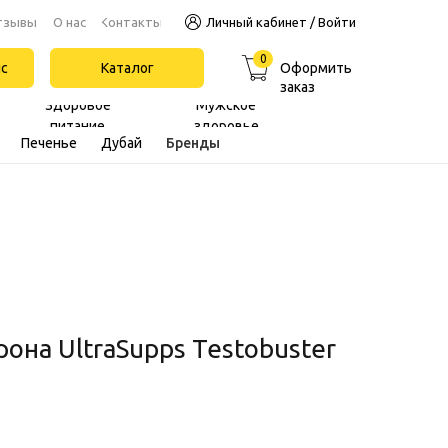
Контакты
тзывы
О нас
Личный кабинет / Войти
0
йс
Каталог
Оформить
заказ
Здоровое
Мужское
питание
здоровье
Печенье
Дубай
Бренды
рона UltraSupps Testobuster