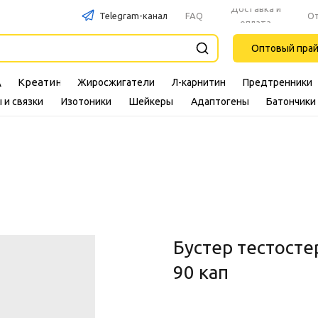
Доставка и
Telegram-канал
FAQ
О
оплата
Оптовый пра
Креатин
Жиросжигатели
Л-карнитин
Предтренники
A
 и связки
Изотоники
Шейкеры
Адаптогены
Батончики
Бустер тестосте
90 кап