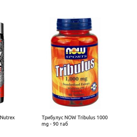
Nutrex
Трибулус NOW Tribulus 1000
Ж
mg - 90 таб
C