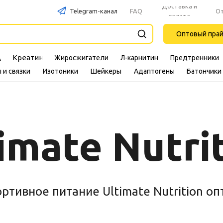
Доставка и
Telegram-канал
FAQ
О
оплата
Оптовый пра
Креатин
Жиросжигатели
Л-карнитин
Предтренники
A
 и связки
Изотоники
Шейкеры
Адаптогены
Батончики
imate Nutri
ртивное питание Ultimate Nutrition о