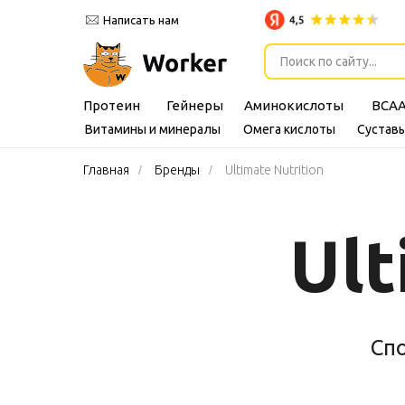
Написать нам
Поиск по сайту...
Протеин
Гейнеры
Аминокислоты
BCA
Витамины и минералы
Омега кислоты
Суставы
Главная
/
Бренды
/
Ultimate Nutrition
Ult
Cпо