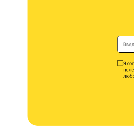
Введ
Я со
поле
любо