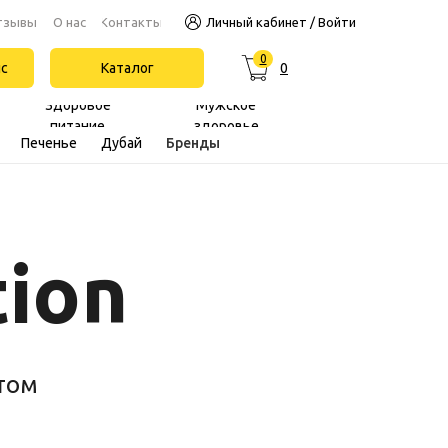
Контакты
тзывы
О нас
Личный кабинет / Войти
0
йс
Каталог
0
Здоровое
Мужское
питание
здоровье
Печенье
Дубай
Бренды
tion
птом