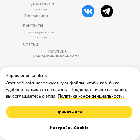
Доставка и
оплата
О компании
Контакты
Как сделать
заказ
Статьи
Политика
конфиденциальности
2014–2025 ©
Worker-sport.ru
— спортивное
Управление cookies
питание оптом для магазинов и фитнес-
Этот веб-сайт использует куки-файлы, чтобы вам было
центров.
удобнее пользоваться сайтом. Продолжая использование,
вы соглашаетесь с этим.
Политика конфиденциальности
.
Вся представленная на сайте информация
приведена в ознакомительных целях и не
является публичной офертой.
Принять все
Дизайн и разработка сайта
Настройки Cookie
Worker from Mars