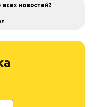
е всех новостей?
ал
ка