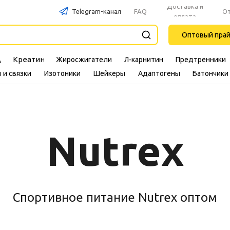
Доставка и
Telegram-канал
FAQ
О
оплата
Оптовый пра
Креатин
Жиросжигатели
Л-карнитин
Предтренники
A
 и связки
Изотоники
Шейкеры
Адаптогены
Батончики
Nutrex
Cпортивное питание Nutrex оптом