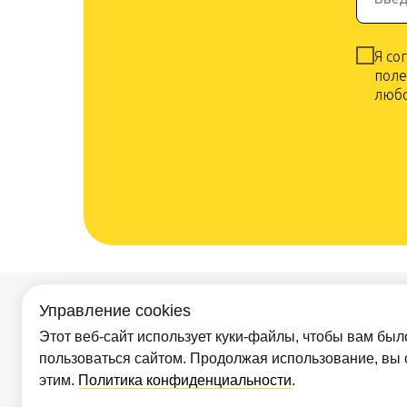
Я со
поле
любо
Управление cookies
Покупателям
Партнё
Доставка и
Этот веб-сайт использует куки-файлы, чтобы вам был
Опт
оплата
пользоваться сайтом. Продолжая использование, вы 
О компании
этим.
Политика конфиденциальности
.
Обр
Контакты