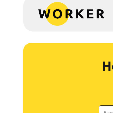
Н
Введ