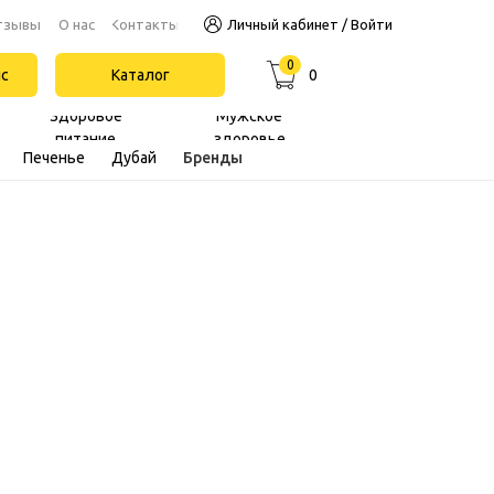
Контакты
тзывы
О нас
Личный кабинет / Войти
0
йс
Каталог
0
Здоровое
Мужское
питание
здоровье
Печенье
Дубай
Бренды