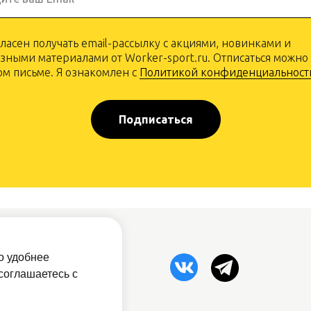
гласен получать email-рассылку с акциями, новинками и
зными материалами от Worker-sport.ru. Отписаться можно
м письме. Я ознакомлен с
Политикой конфиденциальност
Подписаться
рам
о удобнее
овый прайс
соглашаетесь с
атная связь