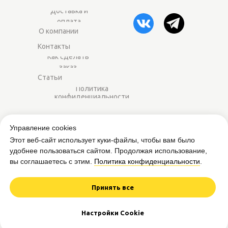
Доставка и
оплата
О компании
Контакты
Как сделать
заказ
Статьи
Политика
конфиденциальности
2014–2025 ©
Worker-sport.ru
— спортивное
Управление cookies
питание оптом для магазинов и фитнес-
Этот веб-сайт использует куки-файлы, чтобы вам было
центров.
удобнее пользоваться сайтом. Продолжая использование,
вы соглашаетесь с этим.
Политика конфиденциальности
.
Вся представленная на сайте информация
приведена в ознакомительных целях и не
является публичной офертой.
Принять все
Дизайн и разработка сайта
Настройки Cookie
Worker from Mars