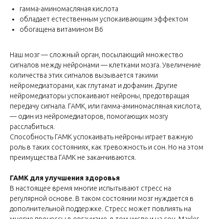
гамма-аминомасляная кислота
обладает естественным успокаивающим эффектом
обогащена витамином B6
Наш мозг — сложный орган, посылающий множество
сигналов между нейронами — клетками мозга. Увеличение
количества этих сигналов вызывается такими
нейромедиаторами, как глутамат и дофамин. Другие
нейромедиаторы успокаивают нейроны, предотвращая
передачу сигнала. ГАМК, или гамма-аминомасляная кислота,
— один из нейромедиаторов, помогающих мозгу
расслабиться.
Способность ГАМК успокаивать нейроны играет важную
роль в таких состояниях, как тревожность и сон. Но на этом
преимущества ГАМК не заканчиваются.
ГАМК для улучшения здоровья
В настоящее время многие испытывают стресс на
регулярной основе. В таком состоянии мозг нуждается в
дополнительной поддержке. Стресс может повлиять на
многие процессы в организме, в том числе и на сон. Maxler