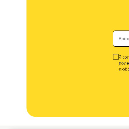
Введ
Я со
поле
любо