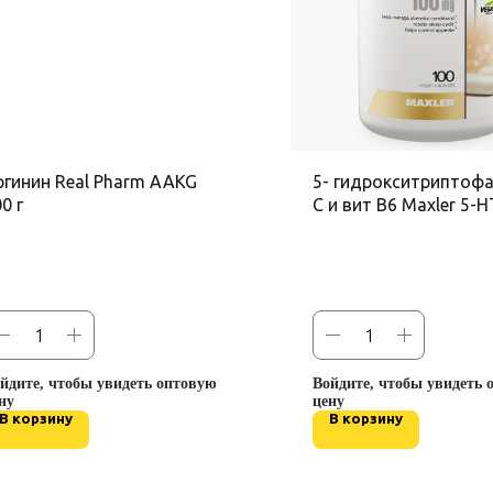
ргинин Real Pharm AAKG
5- гидрокситриптофа
0 г
С и вит В6 Maxler 5-
капс
йдите, чтобы увидеть оптовую
Войдите, чтобы увидеть 
ну
цену
В корзину
В корзину