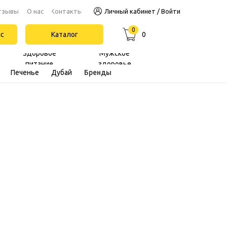
Контакты
тзывы
О нас
Личный кабинет / Войти
0
йс
Каталог
0
Здоровое
Мужское
питание
здоровье
Печенье
Дубай
Бренды