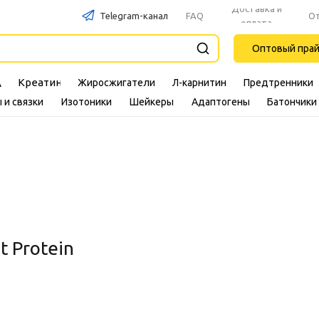
Доставка и
Telegram-канал
FAQ
О
оплата
Оптовый пра
Креатин
Жиросжигатели
Л-карнитин
Предтренники
A
 и связки
Изотоники
Шейкеры
Адаптогены
Батончики
t Protein