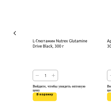
arm
L-Глютамин Nutrex Glutamine
А
Drive Black, 300 г
30
оптовую
Войдите, чтобы увидеть оптовую
Во
цену
це
В корзину