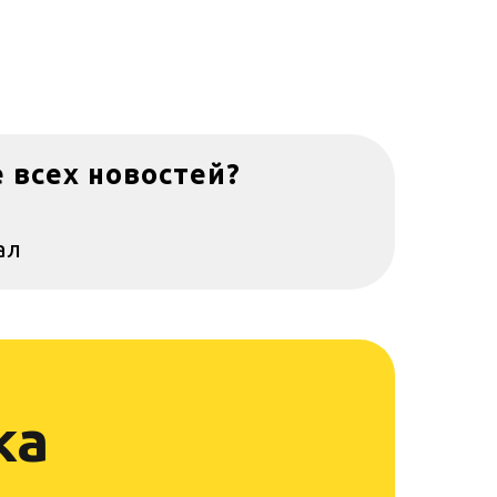
е всех новостей?
ал
ка