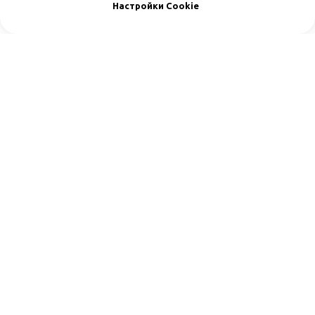
Настройки Cookie
Подпишитесь
на наш телеграм-канал
Новостная рассылка